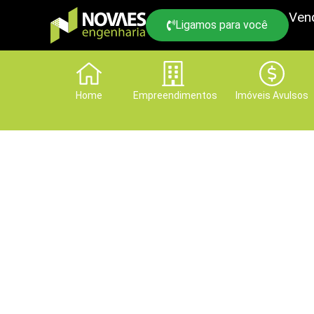
Ven
Ligamos para você
Home
Empreendimentos
Imóveis Avulsos
Venha ver de perto