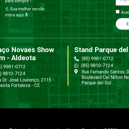
para sempre ✨
💪 Sua melhor versão
Acei
mora aqui 🔝
E
aço Novaes Show
Stand Parque del
m - Aldeota
(85) 9981-0712
(85) 9810-7124
5) 9981-0712
Rua Fernando Santos, 0
5) 9810-7124
Boulevard Cel Nilton N
 Dr. José Lourenço, 2115 -
Parque del Sol
eota Fortaleza - CE