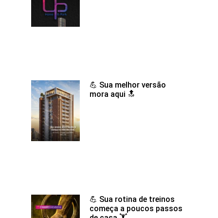
💪 Sua melhor versão
mora aqui 🔝
💪 Sua rotina de treinos
começa a poucos passos
de casa 🏋️