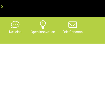
pp
Notícias
Open Innovation
Fale Conosco
ntre as 10 melhores