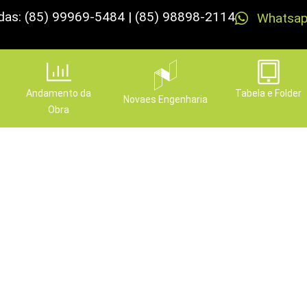
das: (85) 99969-5484 | (85) 98898-2114
Whatsa
Andamento da
Tabela e Folder
Novaes Engenharia
Obra
 porque a Novaes está e
incorporadoras do Brasil
Publicado em
5 de novembro de 2024