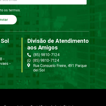
to os termos.
nviar
 Sol
Divisão de Atendimento
aos Amigos
(85) 9810-7124
8 -
(85) 9810-7124
ovaes -
Rua Consuelo Freire, 491 Parque
del Sol