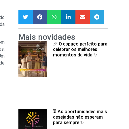
ado
ida
Mais novidades
com
🎉 O espaço perfeito para
as,
celebrar os melhores
momentos da vida ✨
 Um
ade
⏳ As oportunidades mais
desejadas não esperam
para sempre ✨