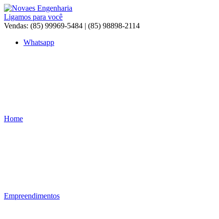
Ir
para
Ligamos para você
o
Vendas: (85) 99969-5484 | (85) 98898-2114
conteúdo
Whatsapp
Home
Empreendimentos