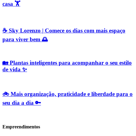
casa 🏋️
☕ Sky Lorenzo | Comece os dias com mais espaço
para viver bem 🌅
🏡 Plantas inteligentes para acompanhar o seu estilo
de vida ✨
🚲 Mais organização, praticidade e liberdade para o
seu dia a dia 🔑
Empreendimentos