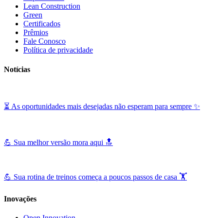
Lean Construction
Green
Certificados
Prêmios
Fale Conosco
Política de privacidade
Notícias
⏳ As oportunidades mais desejadas não esperam para sempre ✨
💪 Sua melhor versão mora aqui 🔝
💪 Sua rotina de treinos começa a poucos passos de casa 🏋️
Inovações
Open Innovation