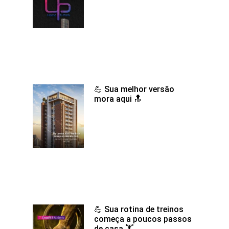
💪 Sua melhor versão
mora aqui 🔝
💪 Sua rotina de treinos
começa a poucos passos
de casa 🏋️