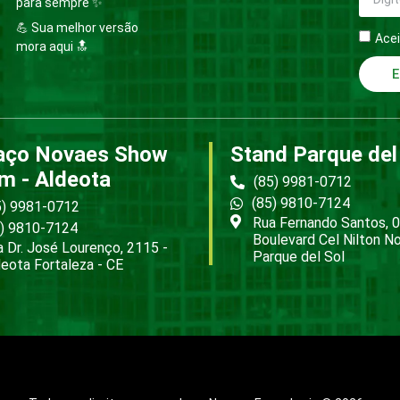
para sempre ✨
💪 Sua melhor versão
Acei
mora aqui 🔝
E
aço Novaes Show
Stand Parque del
m - Aldeota
(85) 9981-0712
(85) 9810-7124
5) 9981-0712
Rua Fernando Santos, 0
5) 9810-7124
Boulevard Cel Nilton N
 Dr. José Lourenço, 2115 -
Parque del Sol
eota Fortaleza - CE