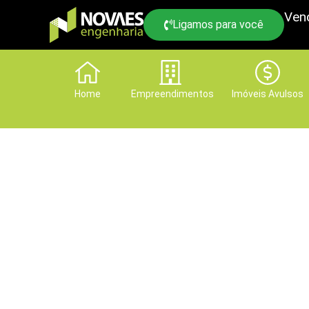
Ven
Ligamos para você
Home
Empreendimentos
Imóveis Avulsos
Ter um irmão, é pra 