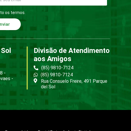
to os termos.
nviar
 Sol
Divisão de Atendimento
aos Amigos
(85) 9810-7124
8 -
(85) 9810-7124
ovaes -
Rua Consuelo Freire, 491 Parque
del Sol