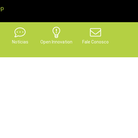
pp
Notícias
Open Innovation
Fale Conosco
? Aí já é muita sorte