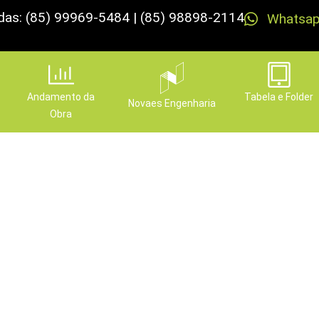
das: (85) 99969-5484 | (85) 98898-2114
Whatsa
Andamento da
Tabela e Folder
Novaes Engenharia
Obra
lá de bom. Ter mais de um
na vida.
Publicado em
4 de setembro de 2023