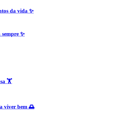
ntos da vida ✨
a sempre ✨
sa 🏋️
a viver bem 🌅