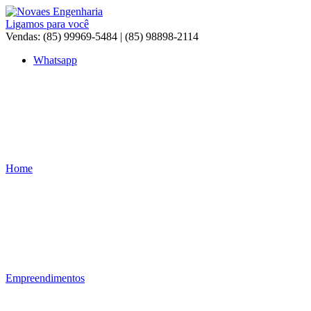
Ir
para
Ligamos para você
o
Vendas: (85) 99969-5484 | (85) 98898-2114
conteúdo
Whatsapp
Home
Empreendimentos