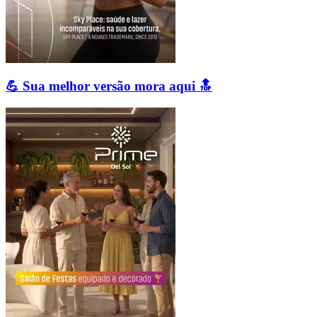
💪 Sua melhor versão mora aqui 🔝