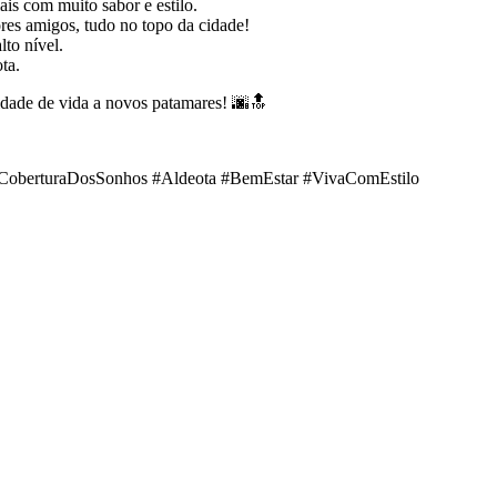
is com muito sabor e estilo.
res amigos, tudo no topo da cidade!
to nível.
ta.
idade de vida a novos patamares! 🌆🔝
CoberturaDosSonhos #Aldeota #BemEstar #VivaComEstilo