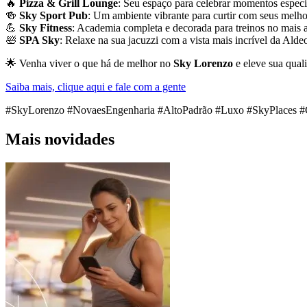
🔥
Pizza & Grill Lounge
: Seu espaço para celebrar momentos especia
🍻
Sky Sport Pub
: Um ambiente vibrante para curtir com seus melho
💪
Sky Fitness
: Academia completa e decorada para treinos no mais al
🛀
SPA Sky
: Relaxe na sua jacuzzi com a vista mais incrível da Aldeo
🌟 Venha viver o que há de melhor no
Sky Lorenzo
e eleve sua qual
Saiba mais, clique aqui e fale com a gente
#SkyLorenzo #NovaesEngenharia #AltoPadrão #Luxo #SkyPlaces #
Mais novidades