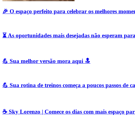
🎉 O espaço perfeito para celebrar os melhores mome
⏳ As oportunidades mais desejadas não esperam par
💪 Sua melhor versão mora aqui 🔝
💪 Sua rotina de treinos começa a poucos passos de ca
☕ Sky Lorenzo | Comece os dias com mais espaço par