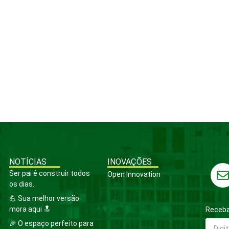
NOTÍCIAS
INOVAÇÕES
Ser pai é construir todos
Open Innovation
os dias.
💪 Sua melhor versão
mora aqui 🔝
Receba
🎉 O espaço perfeito para