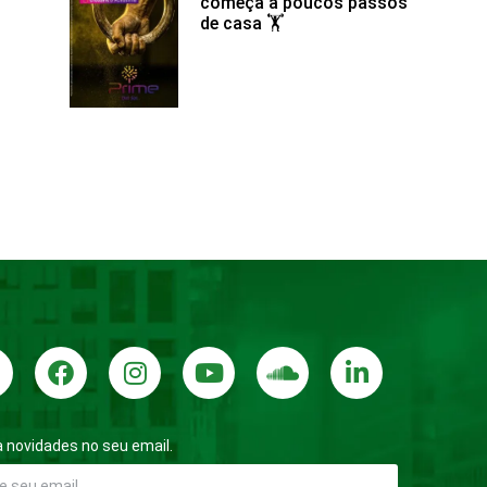
começa a poucos passos
de casa 🏋️
 novidades no seu email.