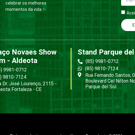
celebrar os melhores
momentos da vida ✨
Acei
E
aço Novaes Show
Stand Parque del
m - Aldeota
(85) 9981-0712
(85) 9810-7124
5) 9981-0712
Rua Fernando Santos, 0
5) 9810-7124
Boulevard Cel Nilton N
 Dr. José Lourenço, 2115 -
Parque del Sol
eota Fortaleza - CE