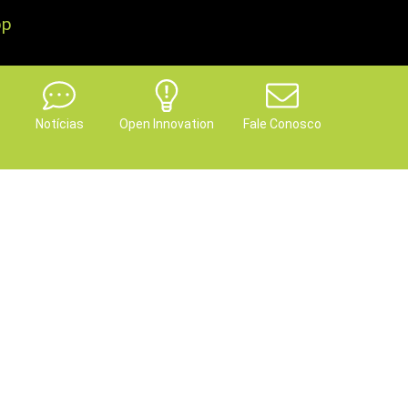
pp
Notícias
Open Innovation
Fale Conosco
mento e dedicação,
sonhos