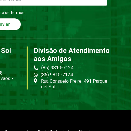
to os termos.
nviar
 Sol
Divisão de Atendimento
aos Amigos
(85) 9810-7124
8 -
(85) 9810-7124
ovaes -
Rua Consuelo Freire, 491 Parque
del Sol