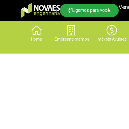
Ven
Ligamos para você
Home
Empreendimentos
Imóveis Avulsos
Parabéns aos corr
abrem