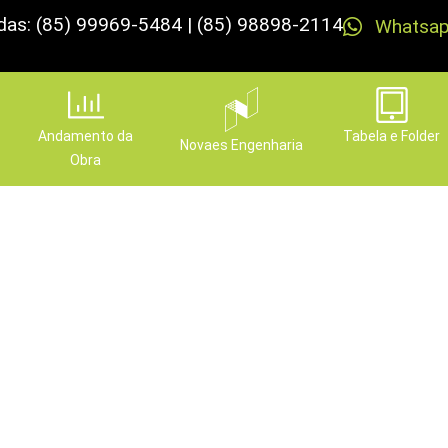
das: (85) 99969-5484 | (85) 98898-2114
Whatsa
Andamento da
Tabela e Folder
Novaes Engenharia
Obra
etores que, com conheci
 as portas para novos 
Publicado em
7 de abril de 2024