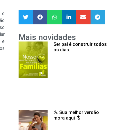
e e
não
sso
lar
Mais novidades
o e
Ser pai é construir todos
vos
os dias.
💪 Sua melhor versão
mora aqui 🔝