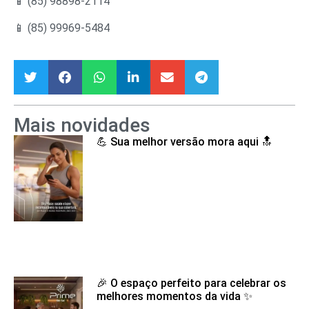
📱 (85) 98898-2114
📱 (85) 99969-5484
Mais novidades
💪 Sua melhor versão mora aqui 🔝
🎉 O espaço perfeito para celebrar os
melhores momentos da vida ✨