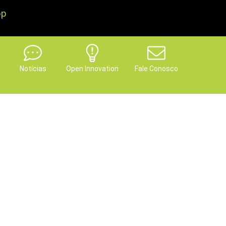
pp
Notícias
Open Innovation
Fale Conosco
ntrar sua nova casa!
tagens exclusivas!