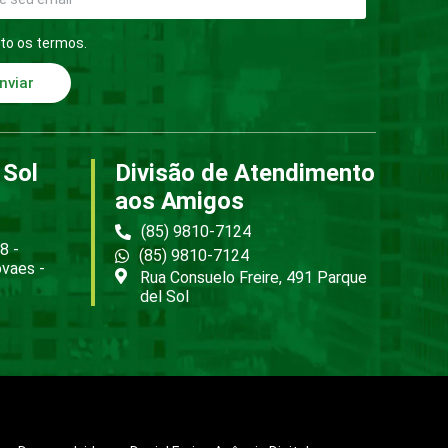
to os termos.
nviar
 Sol
Divisão de Atendimento
aos Amigos
(85) 9810-7124
8 -
(85) 9810-7124
ovaes -
Rua Consuelo Freire, 491 Parque
del Sol