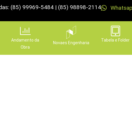
das: (85) 99969-5484 | (85) 98898-2114
Whatsa
Andamento da
Tabela e Folder
Novaes Engenharia
Obra
ho, venha relaxar e enco
andes e descubra as van
Publicado em
30 de abril de 2024