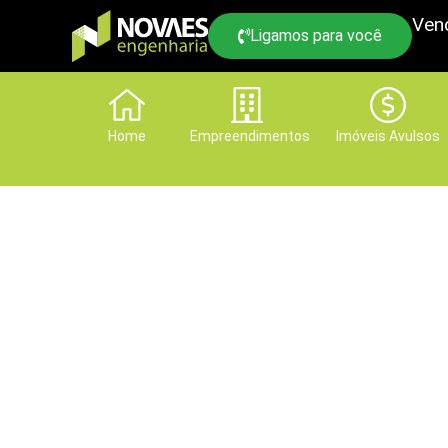
Ven
Ligamos para você
Home
Empreendimentos
Imóveis Avulsos
Neste Dia do Trabal
Visite nossos est