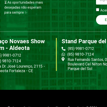
⏳ As oportunidades mais
desejadas não esperam
Acei
para sempre ✨
E
aço Novaes Show
Stand Parque del
m - Aldeota
(85) 9981-0712
(85) 9810-7124
5) 9981-0712
Rua Fernando Santos, 0
5) 9810-7124
Boulevard Cel Nilton N
 Dr. José Lourenço, 2115 -
Parque del Sol
eota Fortaleza - CE