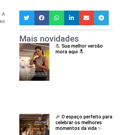
. A
aes
Mais novidades
💪 Sua melhor versão
mora aqui 🔝
🎉 O espaço perfeito para
celebrar os melhores
momentos da vida ✨