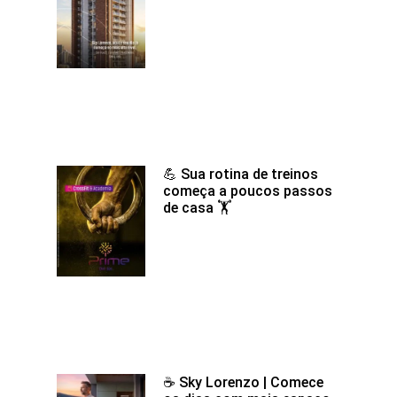
💪 Sua rotina de treinos
começa a poucos passos
de casa 🏋️
☕ Sky Lorenzo | Comece