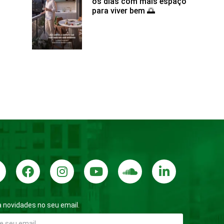
os dias com mais espaço
para viver bem 🌅
 novidades no seu email.