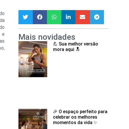
ado
ida
 do
s e
Mais novidades
ais
💪 Sua melhor versão
so,
mora aqui 🔝
🎉 O espaço perfeito para
celebrar os melhores
momentos da vida ✨