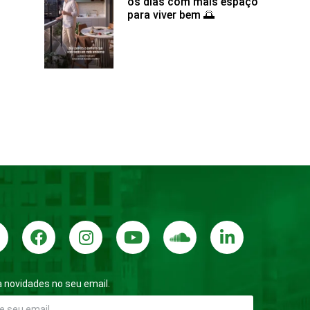
os dias com mais espaço
para viver bem 🌅
 novidades no seu email.