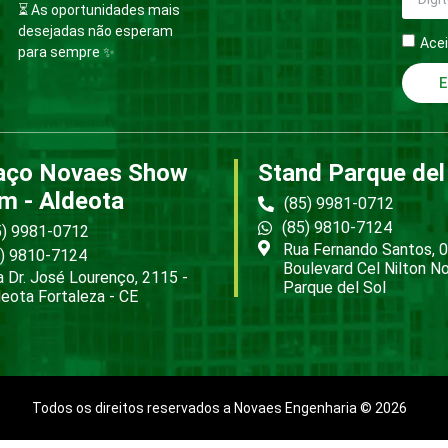
⏳ As oportunidades mais
desejadas não esperam
Acei
para sempre ✨
E
aço Novaes Show
Stand Parque del
m - Aldeota
(85) 9981-0712
(85) 9810-7124
5) 9981-0712
Rua Fernando Santos, 0
5) 9810-7124
Boulevard Cel Nilton N
 Dr. José Lourenço, 2115 -
Parque del Sol
eota Fortaleza - CE
Todos os direitos reservados a Novaes Engenharia © 2026