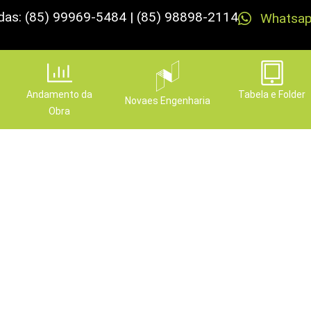
das: (85) 99969-5484 | (85) 98898-2114
Whatsa
Andamento da
Tabela e Folder
Novaes Engenharia
Obra
g, Community e Co-creati
mente integrado ao nosso
Publicado em
26 de junho de 2024