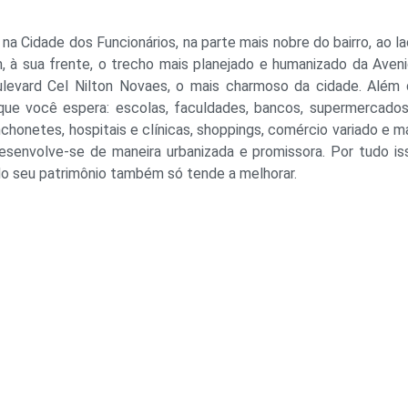
 Cidade dos Funcionários, na parte mais nobre do bairro, ao l
, à sua frente, o trecho mais planejado e humanizado da Aven
levard Cel Nilton Novaes, o mais charmoso da cidade. Além
 que você espera: escolas, faculdades, bancos, supermercado
nchonetes, hospitais e clínicas, shoppings, comércio variado e m
desenvolve-se de maneira urbanizada e promissora. Por tudo is
 do seu patrimônio também só tende a melhorar.