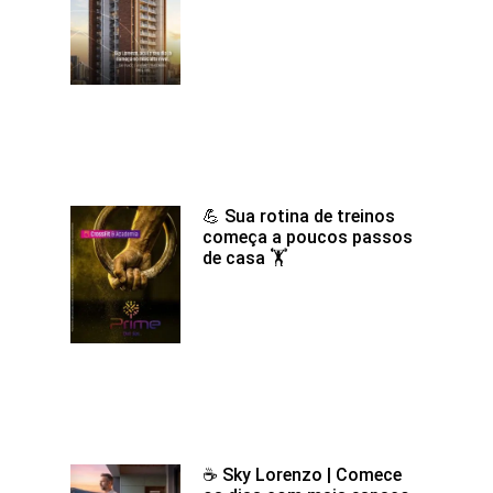
💪 Sua rotina de treinos
começa a poucos passos
de casa 🏋️
☕ Sky Lorenzo | Comece