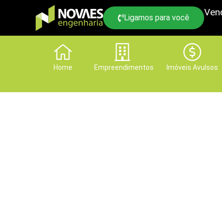
Ven
Ligamos para você
Home
Empreendimentos
Imóveis Avulsos
Cowork, Colivin
total