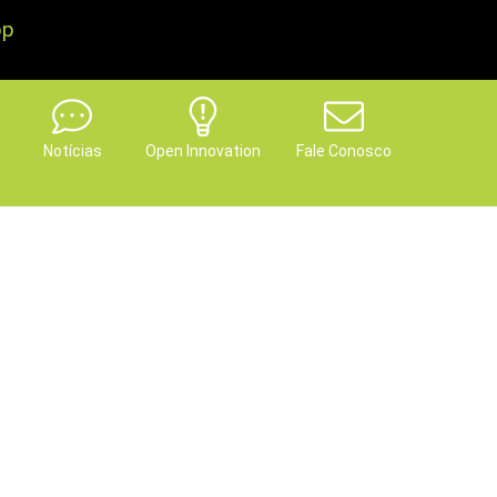
pp
Notícias
Open Innovation
Fale Conosco
on. Seu Novaes é
 tempo