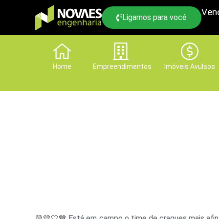
Ven
Ligamos para você
Home
Empreendimentos
Imóveis Avulsos
💚💛🤍💙 Está em campo o time de craques mais afin