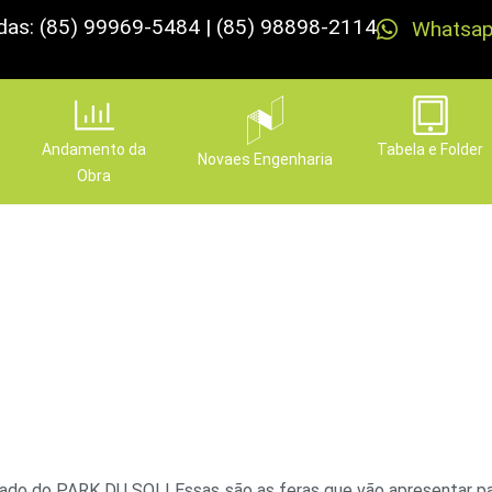
das: (85) 99969-5484 | (85) 98898-2114
Whatsa
Andamento da
Tabela e Folder
Novaes Engenharia
Obra
Brasil-sil-sil!!!
Publicado em
29 de novembro de 2022
ado do PARK DU SOL! Essas são as feras que vão apresentar p