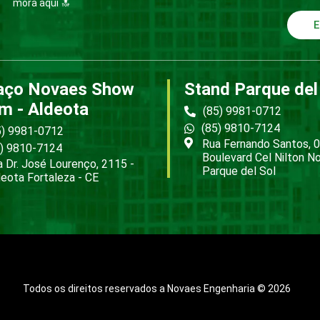
mora aqui 🔝
E
aço Novaes Show
Stand Parque del
m - Aldeota
(85) 9981-0712
(85) 9810-7124
5) 9981-0712
Rua Fernando Santos, 0
5) 9810-7124
Boulevard Cel Nilton N
 Dr. José Lourenço, 2115 -
Parque del Sol
eota Fortaleza - CE
Todos os direitos reservados a Novaes Engenharia © 2026