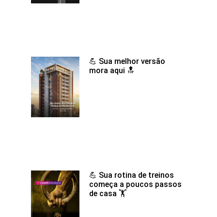
💪 Sua melhor versão
mora aqui 🔝
💪 Sua rotina de treinos
começa a poucos passos
de casa 🏋️