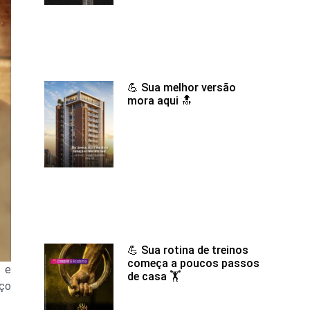
💪 Sua melhor versão
mora aqui 🔝
💪 Sua rotina de treinos
começa a poucos passos
e e
de casa 🏋️
ço