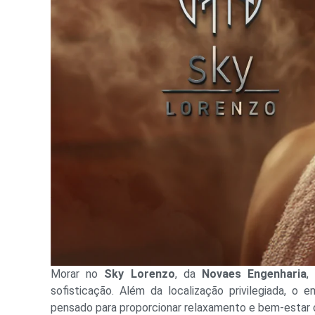
Morar no
Sky Lorenzo
, da
Novaes Engenharia
,
sofisticação. Além da localização privilegiada, 
pensado para proporcionar relaxamento e bem-estar 