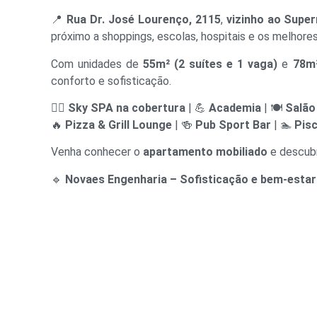
📍
Rua Dr. José Lourenço, 2115
,
vizinho ao Supe
próximo a shoppings, escolas, hospitais e os melhore
Com unidades de
55m² (2 suítes e 1 vaga)
e
78m²
conforto e sofisticação.
🧖‍♂️
Sky SPA na cobertura
| 💪
Academia
| 🍽️
Salão
🔥
Pizza & Grill Lounge
| 🍻
Pub Sport Bar
| 🏊
Pisc
Venha conhecer o
apartamento mobiliado
e descubr
🔹
Novaes Engenharia – Sofisticação e bem-estar 