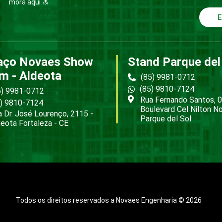
mora aqui 🔝
E
aço Novaes Show
Stand Parque del
m - Aldeota
(85) 9981-0712
(85) 9810-7124
5) 9981-0712
Rua Fernando Santos, 0
5) 9810-7124
Boulevard Cel Nilton N
 Dr. José Lourenço, 2115 -
Parque del Sol
eota Fortaleza - CE
Todos os direitos reservados a Novaes Engenharia © 2026