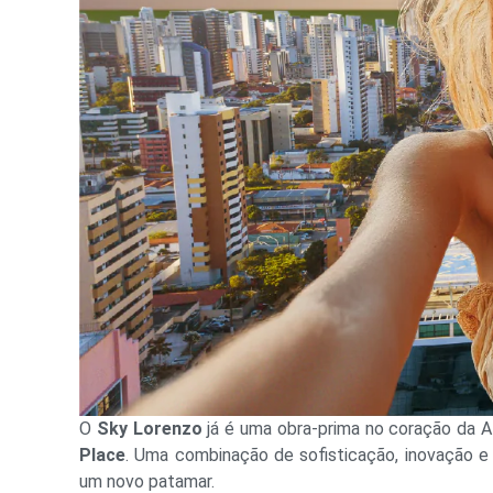
O
Sky Lorenzo
já é uma obra-prima no coração da A
Place
. Uma combinação de sofisticação, inovação e l
um novo patamar.