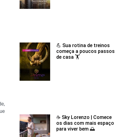
💪 Sua rotina de treinos
começa a poucos passos
de casa 🏋️
de,
que
☕ Sky Lorenzo | Comece
os dias com mais espaço
para viver bem 🌅