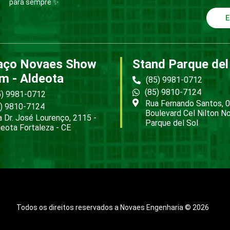
para sempre ✨
E
aço Novaes Show
Stand Parque del
m - Aldeota
(85) 9981-0712
(85) 9810-7124
5) 9981-0712
Rua Fernando Santos, 0
5) 9810-7124
Boulevard Cel Nilton N
 Dr. José Lourenço, 2115 -
Parque del Sol
eota Fortaleza - CE
Todos os direitos reservados a Novaes Engenharia © 2026