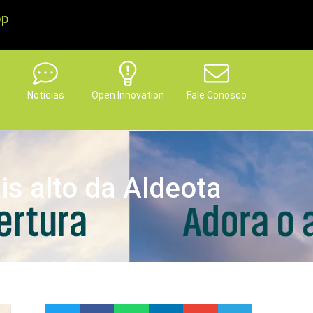
pp
Notícias
Open Innovation
Fale Conosco
is alto da Aldeota