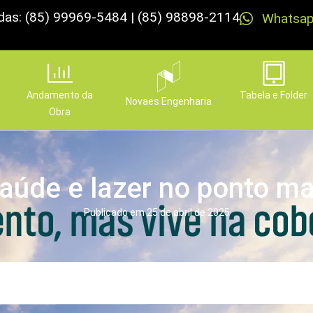
das: (85) 99969-5484 | (85) 98898-2114
Whatsa
Andamento da
Tabela e Folder
Novaes Engenharia
Obra
saúde e lazer no ponto ma
Publicado em
25 de abril de 2025