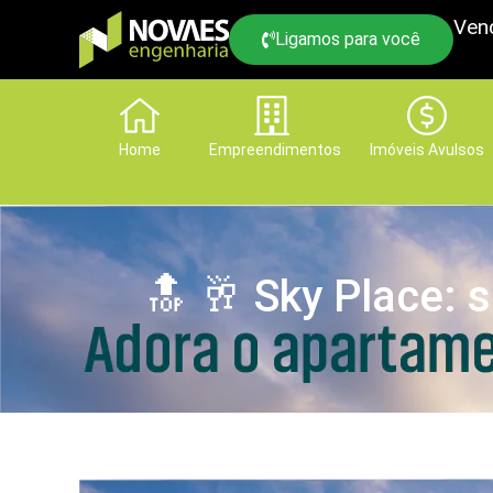
Ven
Ligamos para você
Home
Empreendimentos
Imóveis Avulsos
🔝 🥂 Sky Place: 