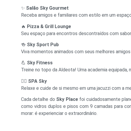
✨
Salão Sky Gourmet
Receba amigos e familiares com estilo em um espaço 
🔥
Pizza & Grill Lounge
Seu espaço para encontros descontraídos com sabore
🍻
Sky Sport Pub
Viva momentos animados com seus melhores amigos e
💪
Sky Fitness
Treine no topo da Aldeota! Uma academia equipada, 
💆‍♀️
SPA Sky
Relaxe e cuide de si mesmo em uma jacuzzi com a mel
Cada detalhe do
Sky Place
foi cuidadosamente plane
como vidros duplos e pisos com 9 camadas para conf
morar: é experienciar o extraordinário.