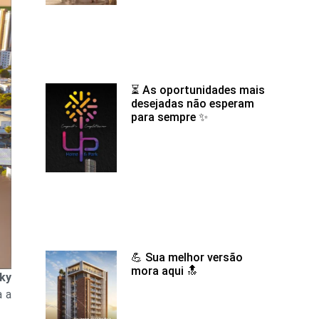
⏳ As oportunidades mais
desejadas não esperam
para sempre ✨
💪 Sua melhor versão
mora aqui 🔝
ky
a a