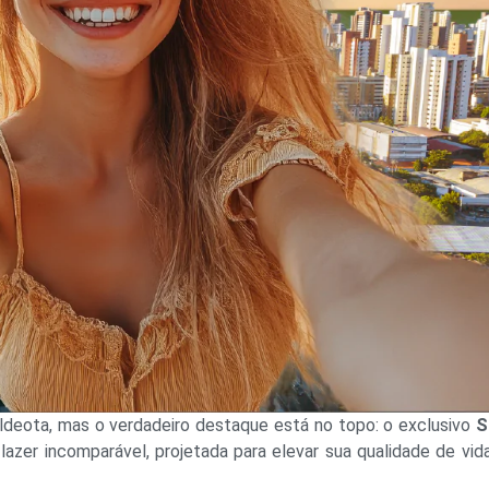
ldeota, mas o verdadeiro destaque está no topo: o exclusivo
S
azer incomparável, projetada para elevar sua qualidade de vid