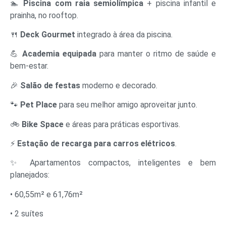
🏊
Piscina com raia semiolímpica
+ piscina infantil e
prainha, no rooftop.
🍴
Deck Gourmet
integrado à área da piscina.
💪
Academia equipada
para manter o ritmo de saúde e
bem-estar.
🎉
Salão de festas
moderno e decorado.
🐾
Pet Place
para seu melhor amigo aproveitar junto.
🚲
Bike Space
e áreas para práticas esportivas.
⚡
Estação de recarga para carros elétricos
.
✨ Apartamentos compactos, inteligentes e bem
planejados:
• 60,55m² e 61,76m²
• 2 suítes