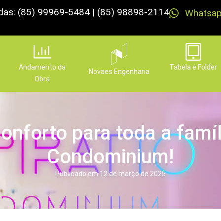
das: (85) 99969-5484 | (85) 98898-2114
Whatsa
Andamento da
Tabela e Folder
Novaes Engenharia
Obra
onforto para toda a famíl
Condominium!
Publicado em
12 de março de 2025