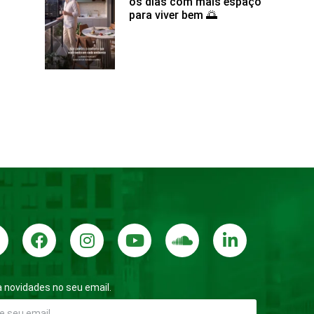
os dias com mais espaço
para viver bem 🌅
 novidades no seu email.