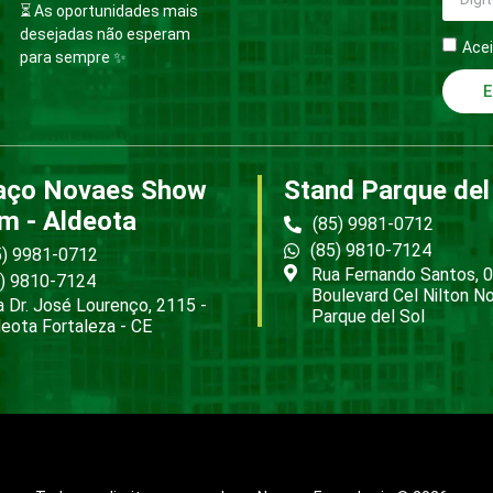
⏳ As oportunidades mais
desejadas não esperam
Acei
para sempre ✨
E
aço Novaes Show
Stand Parque del
m - Aldeota
(85) 9981-0712
(85) 9810-7124
5) 9981-0712
Rua Fernando Santos, 0
5) 9810-7124
Boulevard Cel Nilton N
 Dr. José Lourenço, 2115 -
Parque del Sol
eota Fortaleza - CE