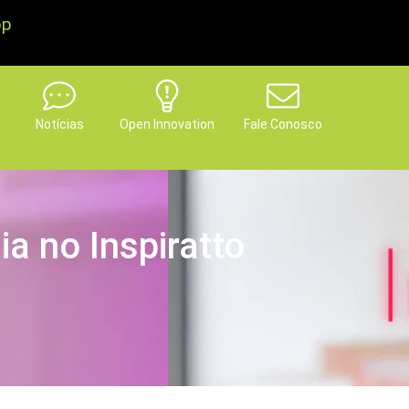
pp
Notícias
Open Innovation
Fale Conosco
ia no Inspiratto