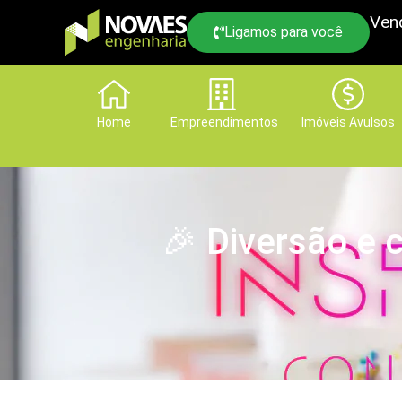
Ven
Ligamos para você
Home
Empreendimentos
Imóveis Avulsos
🎉 Diversão e c