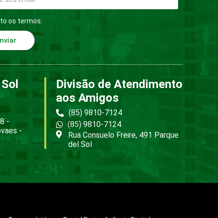
to os termos.
nviar
 Sol
Divisão de Atendimento
aos Amigos
(85) 9810-7124
8 -
(85) 9810-7124
ovaes -
Rua Consuelo Freire, 491 Parque
del Sol