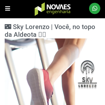
🌃 Sky Lorenzo | Você, no topo
da Aldeota 🏋️‍♀️